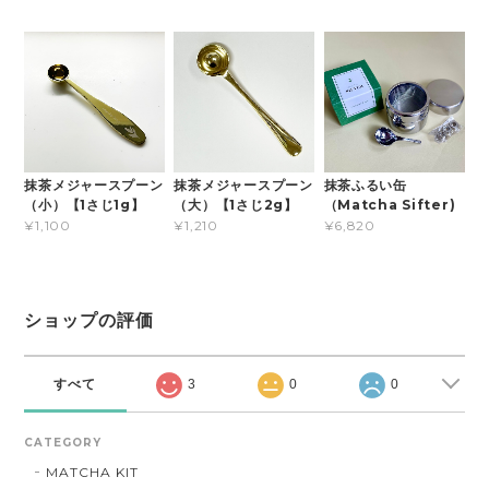
抹茶メジャースプーン
抹茶メジャースプーン
抹茶ふるい缶
（小）【1さじ1g】
（大）【1さじ2g】
（Matcha Sifter)
¥1,100
¥1,210
¥6,820
ショップの評価
すべて
3
0
0
CATEGORY
MATCHA KIT