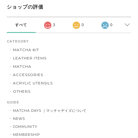
ショップの評価
すべて
3
0
0
CATEGORY
MATCHA KIT
LEATHER ITEMS
MATCHA
ACCESSORIES
ACRYLIC UTENSILS
OTHERS
GUIDE
MATCHA DAYS ｜マッチャデイズについて
NEWS
COMMUNITY
MEMBERSHIP