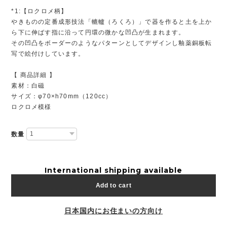
*1:【ロクロメ柄】
やきものの定番成形技法「轆轤（ろくろ）」で器を作ると土を上か
ら下に伸ばす指に沿って円環の微かな凹凸が生まれます。
その凹凸をボーダーのようなパターンとしてデザインし釉薬銅板転
写で絵付けしています。
【 商品詳細 】
素材：白磁
サイズ：φ70×h70mm（120cc）
ロクロメ模様
数量
International shipping available
Add to cart
日本国内にお住まいの方向け