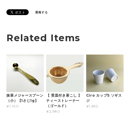
通報する
Related Items
抹茶メジャースプーン
【 受皿付き茶こし 】
Ciro カップS ソギス
（小）【1さじ1g】
ティーストレーナー
ジ
（ゴールド）
¥1,100
¥1,650
¥2,980