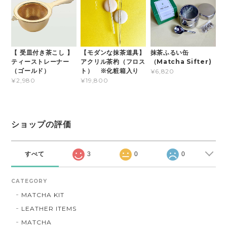
【 受皿付き茶こし 】
【モダンな抹茶道具】
抹茶ふるい缶
ティーストレーナー
アクリル茶杓（フロス
（Matcha Sifter)
（ゴールド）
ト） ※化粧箱入り
¥6,820
¥2,980
¥19,800
ショップの評価
すべて
3
0
0
CATEGORY
MATCHA KIT
LEATHER ITEMS
MATCHA