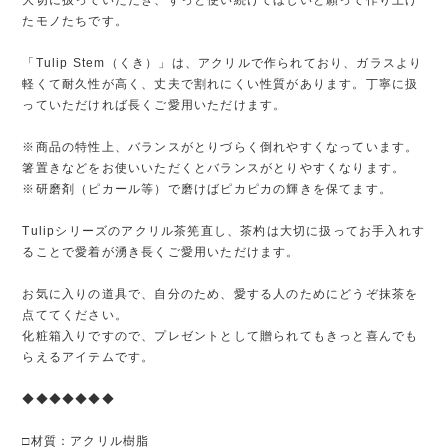
たモノたちです。
「Tulip Stem（くき）」は、アクリルで作られており、ガラスより
軽くて耐久性が高く、丈夫で割れにくい性質があります。丁寧に扱
っていただければ長くご愛用いただけます。
※商品の特性上、バランスがとりづらく倒れやすくなっています。
箸置きなどをお使いいただくとバランスがとりやすくなります。
※研磨剤（ピカール等）で磨けばピカピカの輝きを保てます。
Tulipシリーズのアクリル茶筅直し、茶杓は大切に扱ってお手入れす
ることで愛着が湧き長くご愛用いただけます。
お気に入りの道具で、自分のため、愛する人のためにどうぞ抹茶を
点ててください。
化粧箱入りですので、プレゼントとして贈られてもきっと喜んでも
らえるアイテムです。
◆◆◆◆◆◆◆
□材質：アクリル樹脂