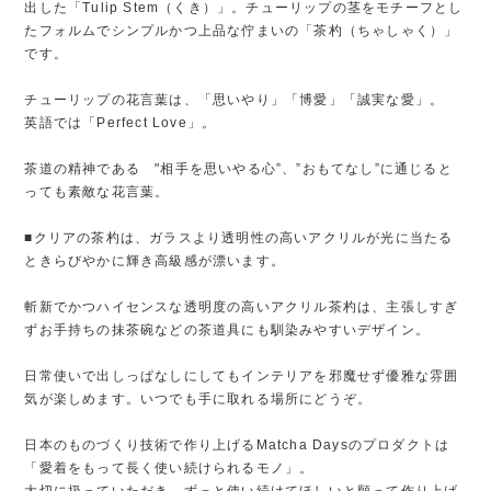
出した「Tulip Stem（くき）」。チューリップの茎をモチーフとし
たフォルムでシンプルかつ上品な佇まいの「茶杓（ちゃしゃく）」
です。
チューリップの花言葉は、「思いやり」「博愛」「誠実な愛」。
英語では「Perfect Love」。
茶道の精神である "相手を思いやる心”、”おもてなし”に通じると
っても素敵な花言葉。
■クリアの茶杓は、ガラスより透明性の高いアクリルが光に当たる
ときらびやかに輝き高級感が漂います。
斬新でかつハイセンスな透明度の高いアクリル茶杓は、主張しすぎ
ずお手持ちの抹茶碗などの茶道具にも馴染みやすいデザイン。
日常使いで出しっぱなしにしてもインテリアを邪魔せず優雅な雰囲
気が楽しめます。いつでも手に取れる場所にどうぞ。
日本のものづくり技術で作り上げるMatcha Daysのプロダクトは
「愛着をもって長く使い続けられるモノ」。
大切に扱っていただき、ずっと使い続けてほしいと願って作り上げ