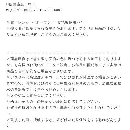
□耐熱温度：80℃
□サイズ：約12ｘ205ｘ21(mm)
※電子レンジ ・ オーブン ・ 食洗機使用不可
※擦り傷が見受けられる場合があります。アクリル商品の仕様とな
りますためご理解・ご了承の上ご購入ください。
＝＝＝＝＝＝＝＝＝＝＝＝＝＝＝＝＝＝＝＝＝＝＝＝＝＝＝＝＝
※商品画像はできる限り実物の色に近づけるよう加工しております
が、お客様のお使いのモニター設定、お部屋の照明等により実際の
商品と色味が異なる場合がございます。
※アクリルは高濃度アルコールでひび割れが発生する場合がござい
ますので、清掃および消毒には中性洗剤を薄めたもの、次亜塩素酸
水の希釈液で行う事をお勧めいたします。
※火のそばに置かないでください。
※幼児、子供の手の届かない場所に保管してください。
※破損の原因となりますので、無理な力を加えたりしないでくださ
い。
※破損した面に接触すると、傷が付いたり怪我をする恐れがありま
す。